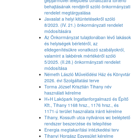
gépjárművel települési úthálózatra történő
behajtásának rendjéről szóló önkormányzati
rendelet megtárgyalása
Javaslat a helyi kitüntetésekről szóló
8/2023. (IV. 21.) önkormányzati rendelet
módosítására
Az Önkormányzat tulajdonában lévő lakások
és helyiségek bérletéről, az
elidegenítésükre vonatkozó szabályokról,
valamint a lakbérek mértékéről szóló
5/2025. (II.28.) önkormányzati rendelet
módosítása
Németh László Művelődési Ház és Könyvtár
2026. évi Szolgáltatási terve
Torma József Krisztián Tihany név
használati kérelme
H+H Lakópark Ingatlanforgalmazó és Építő
Kft., Tihany 1168 hrsz., 1176 hrsz., és
1171-ú terület használata iránti kérelme
Tihany, Kossuth utca nyilvános wc beléptető
rendszer beszerzése és telepítése
Energia megtakarítási intézkedési terv
Tihanyi Horgász Egyesület kérelme