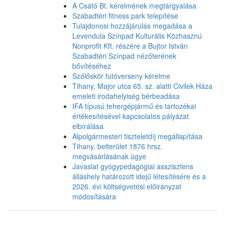
A Csátó Bt. kérelmének megtárgyalása
Szabadtéri fitness park telepítése
Tulajdonosi hozzájárulás megadása a
Levendula Színpad Kulturális Közhasznú
Nonprofit Kft. részére a Bujtor István
Szabadtéri Színpad nézőterének
bővítéséhez
Szőlőskör futóverseny kérelme
Tihany, Major utca 65. sz. alatti Civilek Háza
emeleti irodahelyiség bérbeadása
IFA típusú tehergépjármű és tartozékai
értékesítésével kapcsolatos pályázat
elbírálása
Alpolgármesteri tiszteletdíj megállapítása
Tihany, belterület 1876 hrsz.
megvásárlásának ügye
Javaslat gyógypedagógiai asszisztens
álláshely határozott idejű létesítésére és a
2026. évi költségvetési előirányzat
módosítására