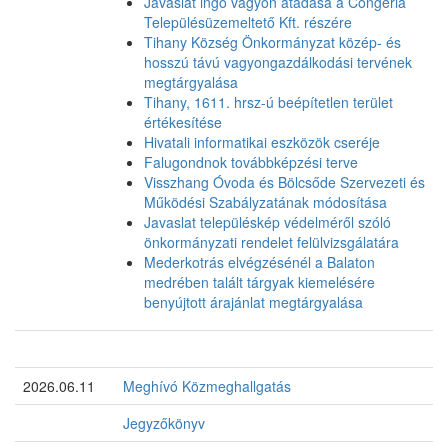
Javaslat ingó vagyon átadása a Congeria
Településüzemeltető Kft. részére
Tihany Község Önkormányzat közép- és
hosszú távú vagyongazdálkodási tervének
megtárgyalása
Tihany, 1611. hrsz-ú beépítetlen terület
értékesítése
Hivatali informatikai eszközök cseréje
Falugondnok továbbképzési terve
Visszhang Óvoda és Bölcsőde Szervezeti és
Működési Szabályzatának módosítása
Javaslat településkép védelméről szóló
önkormányzati rendelet felülvizsgálatára
Mederkotrás elvégzésénél a Balaton
medrében talált tárgyak kiemelésére
benyújtott árajánlat megtárgyalása
2026.06.11
Meghívó Közmeghallgatás
Jegyzőkönyv