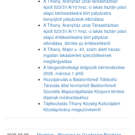
A Tihany, Aranyház utcai társasházban
épült 523/31/A/10 hrsz.-ú lakás tisztán piaci
alapú bérbeadására kiírt pályázatra
benyújtott pályázatok elbírálása
A Tihany, Aranyház utcai Társasházban
épült 523/31/A/11 hrsz.-ú lakás tisztán piaci
alapú értékesítésére kiírt pályázat
elbírálása, döntés az értékesítésről
A Tihany, Major u. 43. szám alatti házas-
ingatlan lakásbérleti szerződésének
megtárgyalása
A falugondnoksági dolgozók bérrendezése
2026. március 1-jétől
Hozzájárulás a Balatonfüredi Többcélú
Társulás által fenntartott Balatonfüredi
Szociális Alapszolgáltatási Központ térítési
díjainak módosításához
Tájékoztatás Tihany Község Kultúrájáért
Közalapítvány megszűnéséről
2026.03.09
Meghívó - Pénzügyi és Gazdasági Bizottság