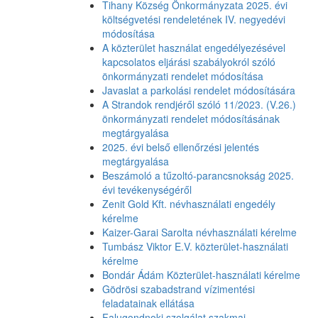
Tihany Község Önkormányzata 2025. évi
költségvetési rendeletének IV. negyedévi
módosítása
A közterület használat engedélyezésével
kapcsolatos eljárási szabályokról szóló
önkormányzati rendelet módosítása
Javaslat a parkolási rendelet módosítására
A Strandok rendjéről szóló 11/2023. (V.26.)
önkormányzati rendelet módosításának
megtárgyalása
2025. évi belső ellenőrzési jelentés
megtárgyalása
Beszámoló a tűzoltó-parancsnokság 2025.
évi tevékenységéről
Zenit Gold Kft. névhasználati engedély
kérelme
Kaizer-Garai Sarolta névhasználati kérelme
Tumbász Viktor E.V. közterület-használati
kérelme
Bondár Ádám Közterület-használati kérelme
Gödrösi szabadstrand vízimentési
feladatainak ellátása
Falugondnoki szolgálat szakmai