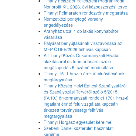
Tihany Félsziget Fejlesztési Programiroda
Nonprofit Kft. 2026. évi közbeszerzési terve
Tihanyi Félmaraton rendezvény megtartása
Nemzetközi pontyfogó verseny
engedélyezése
Aranyház utcai 4 db lakás konyhabútor
vásárlása
Pályázat benyújtásának visszavonása az
MFP-ÖTIFB/2026 felhívás kapcsán
A Tihanyi Közös Önkormányzati Hivatal
alakításáról és fenntartásáról szóló
megállapodás 5. számú módosítása
Tihany, 1611 hrsz-ú árok átminősítésének
megtárgyalása
Tihany Község Helyi Építési Szabályzatáról
és Szabályozási Tervéről szóló 5/2015.
(IV.10.) önkormányzati rendelet 1701 hrsz-ú
ingatlant érintő felülvizsgálata kapcsán
érkezett törvényességi felhívás
megtárgyalása
Tihanyi Horgász egyesület kérelme
Szebeni Dániel közterület-használati
kérelme