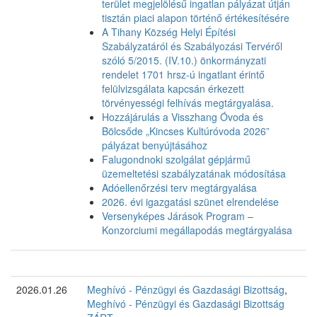
terület megjelölésű ingatlan pályázat útján
tisztán piaci alapon történő értékesítésére
A Tihany Község Helyi Építési
Szabályzatáról és Szabályozási Tervéről
szóló 5/2015. (IV.10.) önkormányzati
rendelet 1701 hrsz-ú ingatlant érintő
felülvizsgálata kapcsán érkezett
törvényességi felhívás megtárgyalása.
Hozzájárulás a Visszhang Óvoda és
Bölcsőde „Kincses Kultúróvoda 2026”
pályázat benyújtásához
Falugondnoki szolgálat gépjármű
üzemeltetési szabályzatának módosítása
Adóellenőrzési terv megtárgyalása
2026. évi igazgatási szünet elrendelése
Versenyképes Járások Program –
Konzorciumi megállapodás megtárgyalása
2026.01.26
Meghívó - Pénzügyi és Gazdasági Bizottság
,
Meghívó - Pénzügyi és Gazdasági Bizottság