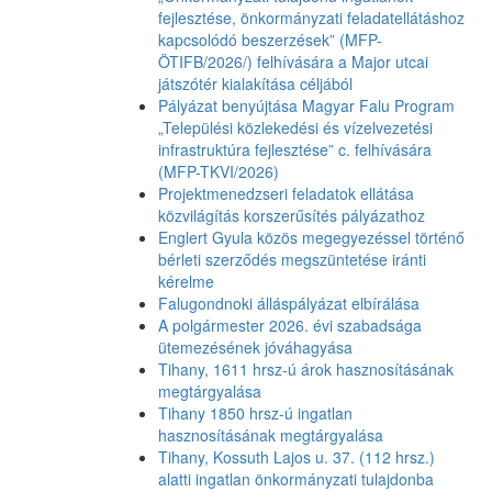
fejlesztése, önkormányzati feladatellátáshoz
kapcsolódó beszerzések” (MFP-
ÖTIFB/2026/) felhívására a Major utcai
játszótér kialakítása céljából
Pályázat benyújtása Magyar Falu Program
„Települési közlekedési és vízelvezetési
infrastruktúra fejlesztése” c. felhívására
(MFP-TKVI/2026)
Projektmenedzseri feladatok ellátása
közvilágítás korszerűsítés pályázathoz
Englert Gyula közös megegyezéssel történő
bérleti szerződés megszüntetése iránti
kérelme
Falugondnoki álláspályázat elbírálása
A polgármester 2026. évi szabadsága
ütemezésének jóváhagyása
Tihany, 1611 hrsz-ú árok hasznosításának
megtárgyalása
Tihany 1850 hrsz-ú ingatlan
hasznosításának megtárgyalása
Tihany, Kossuth Lajos u. 37. (112 hrsz.)
alatti ingatlan önkormányzati tulajdonba