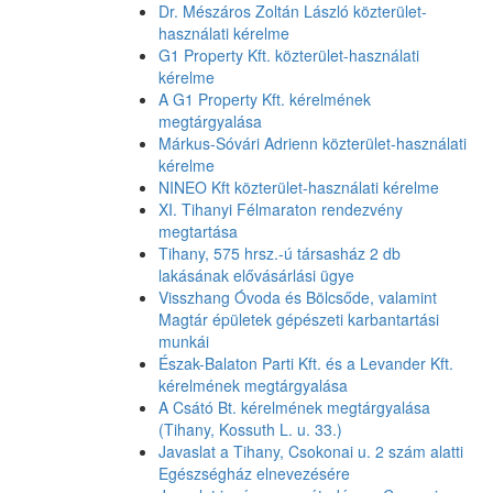
Dr. Mészáros Zoltán László közterület-
használati kérelme
G1 Property Kft. közterület-használati
kérelme
A G1 Property Kft. kérelmének
megtárgyalása
Márkus-Sóvári Adrienn közterület-használati
kérelme
NINEO Kft közterület-használati kérelme
XI. Tihanyi Félmaraton rendezvény
megtartása
Tihany, 575 hrsz.-ú társasház 2 db
lakásának elővásárlási ügye
Visszhang Óvoda és Bölcsőde, valamint
Magtár épületek gépészeti karbantartási
munkái
Észak-Balaton Parti Kft. és a Levander Kft.
kérelmének megtárgyalása
A Csátó Bt. kérelmének megtárgyalása
(Tihany, Kossuth L. u. 33.)
Javaslat a Tihany, Csokonai u. 2 szám alatti
Egészségház elnevezésére