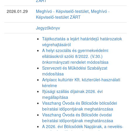
ZÁRT
2026.01.29
Meghívó - Képviselő-testület
,
Meghívó -
Képviselő-testület ZÁRT
Jegyzőkönyv
Tájékoztatás a lejárt határidejű határozatok
végrehajtásáról
A helyi szociális és gyermekvédelmi
ellátásokról szóló 8/2022. (V.30.)
önkormányzati rendelet módosítása
Szervezeti és Működési Szabályzat
módosítása
Artplacc kultúrtér Kft. közterület-használati
kérelme
Ifjúsági szállás díjainak 2026. évi
megállapítása
Visszhang Óvoda és Bölcsőde bölcsődei
beíratási időpontjának meghatározása
Visszhang Óvoda és Bölcsőde óvodai
beíratási időpontjának meghatározása
A 2026. évi Bölcsődék Napjának, a nevelés-