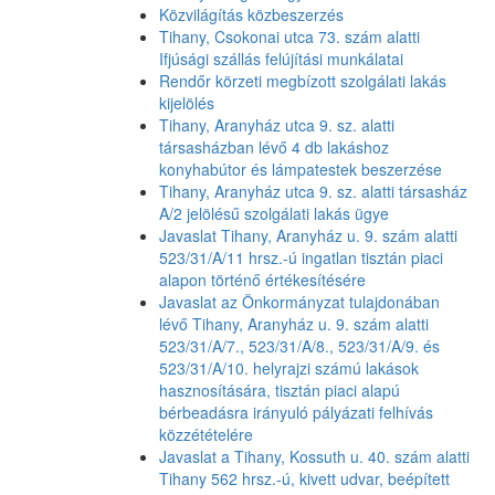
Közvilágítás közbeszerzés
Tihany, Csokonai utca 73. szám alatti
Ifjúsági szállás felújítási munkálatai
Rendőr körzeti megbízott szolgálati lakás
kijelölés
Tihany, Aranyház utca 9. sz. alatti
társasházban lévő 4 db lakáshoz
konyhabútor és lámpatestek beszerzése
Tihany, Aranyház utca 9. sz. alatti társasház
A/2 jelölésű szolgálati lakás ügye
Javaslat Tihany, Aranyház u. 9. szám alatti
523/31/A/11 hrsz.-ú ingatlan tisztán piaci
alapon történő értékesítésére
Javaslat az Önkormányzat tulajdonában
lévő Tihany, Aranyház u. 9. szám alatti
523/31/A/7., 523/31/A/8., 523/31/A/9. és
523/31/A/10. helyrajzi számú lakások
hasznosítására, tisztán piaci alapú
bérbeadásra irányuló pályázati felhívás
közzétételére
Javaslat a Tihany, Kossuth u. 40. szám alatti
Tihany 562 hrsz.-ú, kivett udvar, beépített