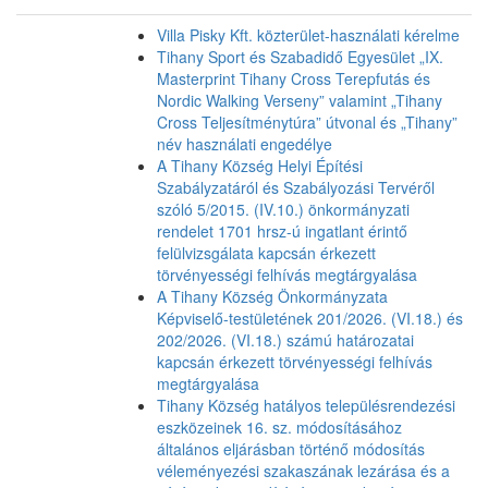
Villa Pisky Kft. közterület-használati kérelme
Tihany Sport és Szabadidő Egyesület „IX.
Masterprint Tihany Cross Terepfutás és
Nordic Walking Verseny” valamint „Tihany
Cross Teljesítménytúra” útvonal és „Tihany”
név használati engedélye
A Tihany Község Helyi Építési
Szabályzatáról és Szabályozási Tervéről
szóló 5/2015. (IV.10.) önkormányzati
rendelet 1701 hrsz-ú ingatlant érintő
felülvizsgálata kapcsán érkezett
törvényességi felhívás megtárgyalása
A Tihany Község Önkormányzata
Képviselő-testületének 201/2026. (VI.18.) és
202/2026. (VI.18.) számú határozatai
kapcsán érkezett törvényességi felhívás
megtárgyalása
Tihany Község hatályos településrendezési
eszközeinek 16. sz. módosításához
általános eljárásban történő módosítás
véleményezési szakaszának lezárása és a