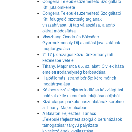
Congeria Településüzemeltető Szolgáltató
Kft. jutalomkerete
Congeria Településüzemeltető Szolgáltató
Kft. felügyelő bizottság tagjának
visszahívása, új tag választása, alapító
okirat módosítása
Visszhang Óvoda és Bölcsőde
Gyermekmosoly Díj alapítási javaslatának
megtárgyalása
7117 j. országos közút önkormányzati
kezelésbe vétele
Tihany, Major utca 65. sz. alatti Civilek háza
emeleti irodahelyiség bérbeadása
Hajóállomási strand bérlője kérelmének
megtárgyalása
Közbeszerzési eljárás indítása közvilágítási
hálózat aktív elemeinek felújítása céljából
Kizárólagos parkoló használatának kérelme
a Tihany, Major utcában
A Balaton Fejlesztési Tanács
„Településfejlesztést szolgáló beruházások
támogatása” tárgyú pályázata
kivitelezőjének kiválasztása