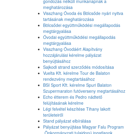
gondozás nélküli munkanapnak a
meghatározása
Visszhang Óvoda és Bölcsőde nyári nyitva
tartásának meghatározása
Bölcsődei együttműködési megállapodás
megtárgyalása
Óvodai együttműködési megállapodás
megtárgyalása
Visszhang Óvodáért Alapítvány
hozzájárulási kérelme pályázat
benyújtásához
Sajkodi strand szerződés módosítása
Vuelta Kft. kérelme Tour de Balaton
rendezvény megtartásához
BSI Sport Kft. kérelme Spuri Balaton
Szupermaraton futóverseny megtartásához
Echo étterem és Pedro nádtető
felújításának kérelme
Légi felvétel készítése Tihany lakott
területeiről
Stand pályázat elbírálása
Pályázat benyújtása Magyar Falu Program
„Önkormányzati tulajdonú ingatlanok