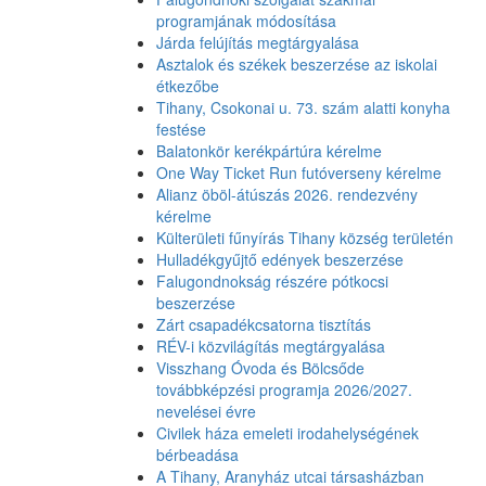
programjának módosítása
Járda felújítás megtárgyalása
Asztalok és székek beszerzése az iskolai
étkezőbe
Tihany, Csokonai u. 73. szám alatti konyha
festése
Balatonkör kerékpártúra kérelme
One Way Ticket Run futóverseny kérelme
Alianz öböl-átúszás 2026. rendezvény
kérelme
Külterületi fűnyírás Tihany község területén
Hulladékgyűjtő edények beszerzése
Falugondnokság részére pótkocsi
beszerzése
Zárt csapadékcsatorna tisztítás
RÉV-i közvilágítás megtárgyalása
Visszhang Óvoda és Bölcsőde
továbbképzési programja 2026/2027.
nevelései évre
Civilek háza emeleti irodahelységének
bérbeadása
A Tihany, Aranyház utcai társasházban