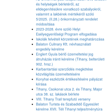
és helyiségek bérletéről, az
elidegenítésükre vonatkozó szabályokról,
valamint a lakbérek mértékéről szóló
5/2025. (II.28.) önkormányzati rendelet
módosítása
2023-2028. évre szóló Helyi
Esélyegyenlőségi Program elfogadása
Iskolák felvételi körzetének meghatározása
Balaton Culinary Kft. névhasználati
engedély kérelme
Englert Gyula bérlő üzemeltetési jog
átruházás iránti kérelme (Tihany, belterületi
902. hrsz.)
Karbantartási szerződés megkötése
közvilágítás üzemeltetésére
Konyhai eszközök értékesítésére pályázat
kiírása
Tihany, Csokonai utca 2. és Tihany, Major
utca 38. sz. lakások bérlete
VIII. Tihany Trail terepfutó verseny
Balaton Turista és Szabadidő Egyesület
kérelme XVII. Téli Tihanyi teljesítménytúra