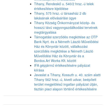
Tihany, Rendeskő u. 540/2 hrsz.-ú telek
értékesítésre kijelölése
Tihany, 575 hrsz.-ú társasház 2 db
lakásának elővásárlási ügye
Tihany Község Önkormányzat közép- és
hosszú távú vagyongazdálkodási tervének
megtárgyalása
Támogatási szerződés megkötése az OTP
Bank Nyrt. és a Németh László Művelődési
Ház és Könyvtár között, vállalkozási
szerződés megkötése a Németh László
Művelődési Ház és Könyvtár és a
Bordos.Art Works Kft. között
IFA gépjármű értékesítésére pályázat
kiírása
Javaslat a Tihany, Kossuth u. 40. szám alatti
Tihany 562 hrsz.-ú, kivett udvar, beépített
terület megjelölésű ingatlan pályázat útján,
tisztán piaci alapon történő értékesítésére