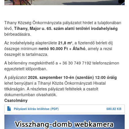
Tihany Község Önkormányzata pályázatot hirdet a tulajdonában
lévő,
Tihany, Major u. 65. szám alatti tetőtéri irodahelyiség
bérbeadására.
Az irodahelyiség alapterülete
21,8 m²
, a fizetendő bérleti díj
összege minimum
nettó 90.000 Ft + Áfa/hó
, amely a rezsi
összegét is tartalmazza.
A bérlemény megtekinthető a + 36 30 749 7192 telefonszámon
egyeztetett időpontban.
A pályázatot
2026. szeptember 10-én (szerdán) 12:00 óráig
lehet benyújtani a Tihanyi Közös Önkormányzati Hivatal
titkárságán. A részletes pályázati feltételek a csatolt
dokumentumban olvashatók.
Csatolmány
Pályázati kiírás letöltése (PDF)
680.82 KB