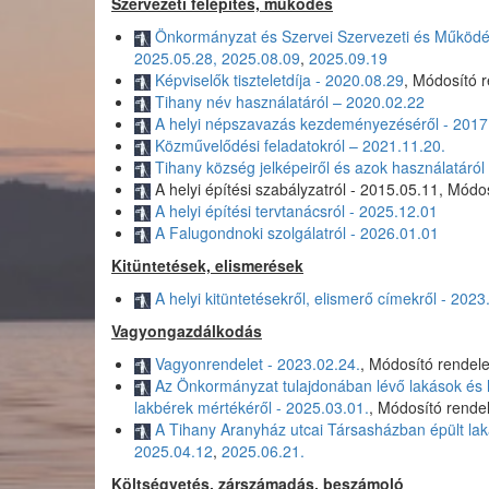
Szervezeti felépítés, működés
Önkormányzat és Szervei Szervezeti és Működés
2025.05.28
,
2025.08.09
,
2025.09.19
Képviselők tiszteletdíja - 2020.08.29
, Módosító 
Tihany név használatáról – 2020.02.22
A helyi népszavazás kezdeményezéséről - 2017
Közművelődési feladatokról – 2021.11.20.
Tihany község jelképeiről és azok használatáról
A helyi építési szabályzatról - 2015.05.11, Mód
A helyi építési tervtanácsról - 2025.12.01
A Falugondnoki szolgálatról - 2026.01.01
Kitüntetések, elismerések
A helyi kitüntetésekről, elismerő címekről - 2023
Vagyongazdálkodás
Vagyonrendelet - 2023.02.24.
, Módosító rendel
Az Önkormányzat tulajdonában lévő lakások és he
lakbérek mértékéről - 2025.03.01.
, Módosító rende
A Tihany Aranyház utcai Társasházban épült laká
2025.04.12
,
2025.06.21.
Költségvetés, zárszámadás, beszámoló