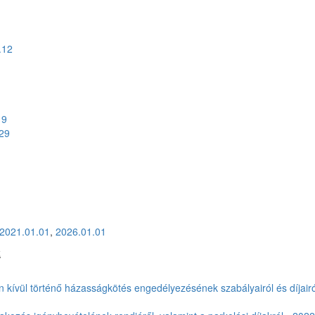
.12
19
.29
2021.01.01
,
2026.01.01
k
őn kívül történő házasságkötés engedélyezésének szabályairól és díjairó