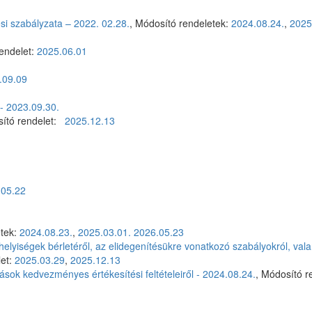
i szabályzata – 2022. 02.28.
, Módosító rendeletek:
2024.08.24.
,
2025
rendelet:
2025.06.01
.09.09
 - 2023.09.30.
osító rendelet:
2025.12.13
.05.22
etek:
2024.08.23.
,
2025.03.01.
2026.05.23
lyiségek bérletéről, az elidegenítésükre vonatkozó szabályokról, vala
let:
2025.03.29
,
2025.12.13
sok kedvezményes értékesítési feltételeiről - 2024.08.24.
, Módosító r