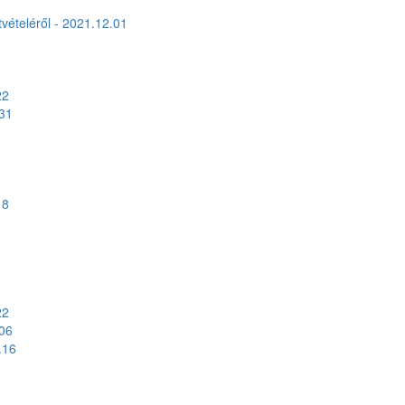
tvételéről - 2021.12.01
22
.31
18
22
.06
.16