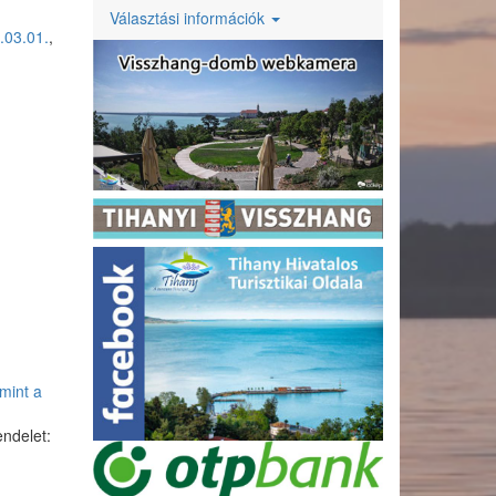
Választási információk
.03.01.
,
mint a
endelet: