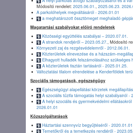
A helyi parkolás átfogó szabályozásáról és a vár
Módosító rendelet:
2025.06.01.
,
2025.06.23.
2026.
A parkolóhelyek megváltásáról - 2026.01.01
a meghatározott össztömeget meghaladó gépjárm
Magatartási szabályokat előíró rendeletek
Közösségi együttélés szabályai – 2020.07.01.
A strandok rendjéről – 2023.05.27.
, Módosító re
Környezeti zaj és rezgésvédelemről - 2012.06.01.
Közterületek elnevezése és a házszám-megállap
Elhagyott hulladék felszámolásához szükséges h
A közterületek tisztán tartásáról - 2025.01.25.
Változtatási tilalom elrendelése a Kenderföldek ter
Szociális támogatások, egészségügy
Egészségügyi alapellátási körzetek megállapítás
A szociális tűzifa támogatás helyi szabályairól -
A helyi szociális és gyermekvédelmi ellátásokról
2026.01.01
Közszolgáltatások
Háztartási szennyvíz begyűjtéséről - 2020.01.01
Temetőkről és a temetkezés rendjéről - 2023.05