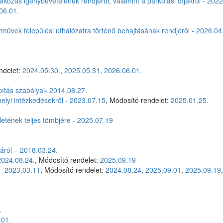
akozás igénybevételének rendjéről, valamint a parkolási díjakról - 2022
06.01.
űvek települési úthálózatra történő behajtásának rendjéről - 2026.04
ndelet:
2024.05.30.
,
2025.05.31
,
2026.06.01.
ítás szabályai- 2014.08.27.
elyi intézkedésekről - 2023.07.15
, Módosító rendelet:
2025.01.25.
ületének teljes tömbjére - 2025.07.19
áról – 2018.03.24.
 2024.08.24.
, Módosító rendelet:
2025.09.19
 - 2023.03.11
, Módosító rendelet:
2024.08.24
,
2025.09.01
,
2025.09.19
,
.
.01.