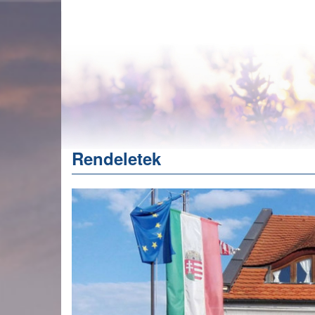
Ugrás
a
tartalomra
Rendeletek