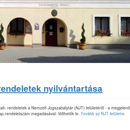
rendeletek nyilvántartása
lt- rendeletek a Nemzeti Jogszabálytár (NJT) felületéről - a megjelenő
ap-rendeletszám megadásával- tölthetők le.
Tovább az NJT felületre