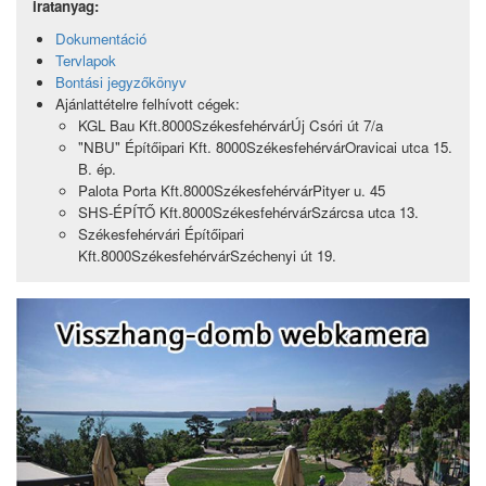
iratanyag:
Dokumentáció
Tervlapok
Bontási jegyzőkönyv
Ajánlattételre felhívott cégek:
KGL Bau Kft.8000SzékesfehérvárÚj Csóri út 7/a
"NBU" Építőipari Kft. 8000SzékesfehérvárOravicai utca 15.
B. ép.
Palota Porta Kft.8000SzékesfehérvárPityer u. 45
SHS-ÉPÍTŐ Kft.8000SzékesfehérvárSzárcsa utca 13.
Székesfehérvári Építőipari
Kft.8000SzékesfehérvárSzéchenyi út 19.