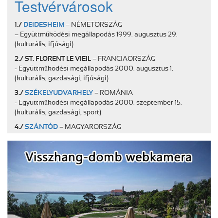
Testvérvárosok
1./
DEIDESHEIM
– NÉMETORSZÁG
– Együttműködési megállapodás 1999. augusztus 29.
(kulturális, ifjúsági)
2./ ST. FLORENT LE VIEIL
– FRANCIAORSZÁG
- Együttműködési megállapodás 2000. augusztus 1.
(kulturális, gazdasági, ifjúsági)
3./
SZÉKELYUDVARHELY
– ROMÁNIA
- Együttműködési megállapodás 2000. szeptember 15.
(kulturális, gazdasági, sport)
4./
SZÁNTÓD
– MAGYARORSZÁG