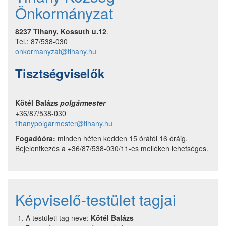
Önkormányzat
8237 Tihany, Kossuth u.12
.
Tel.: 87/538-030
onkormanyzat@tihany.hu
Tisztségviselők
Kötél Balázs
polgármester
+36/87/538-030
tihanypolgarmester@tihany.hu
Fogadóóra:
minden héten kedden 15 órától 16 óráig.
Bejelentkezés a +36/87/538-030/11-es melléken lehetséges.
Képviselő-testület tagjai
A testületi tag neve:
Kötél Balázs