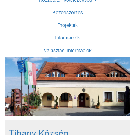
Közbeszerzés
Projektek
Információk
Választási információk
Tihany Község