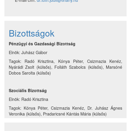
E-mail cím:
dr.toth.judit@tihany.hu
Bizottságok
Pénzügyi és Gazdasági Bizottság
Elnök: Juhász Gábor
Tagok: Radó Krisztina, Kónya Péter, Csizmazia Kenéz,
Nyárádi Zsolt (külsős), Folláth Szabolcs (külsős), Marsóné
Dobos Sarolta (külsős)
Szociális Bizottság
Elnök: Radó Krisztina
Tagok: Kónya Péter, Csizmazia Kenéz, Dr. Juhász Ágnes
Veronika (külsős), Pradaricsné Kántás Mária (külsős)