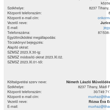
közös
Székhelye:
8237 Tihany,
Központi telefonszám:
Központi e-mail cím:
onkorm
Vezető neve:
Juric
E-mail:
jeg
Telefonszáma:
87/538-
Együttműködési megállapodás:
Törzskönyvi bejegyzés:
Alapító okirat:
SZMSZ 2023.X.30-ig:
SZMSZ módosító okirat 2023.XI.02.
SZMSZ 2023.XI.01-től:
Költségvetési szerv neve:
Németh László Művelődés
Székhelye:
8237 Tihany, Mádl F
Központi telefonszám:
30/749 71
Központi e-mail cím:
muvhaz@tiha
Vezető neve:
Rózsa Éva E
E-mail:
muvhaz@tiha