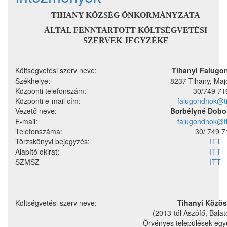
TIHANY KÖZSÉG ÖNKORMÁNYZATA
ÁLTAL FENNTARTOTT KÖLTSÉGVETÉSI
SZERVEK JEGYZÉKE
Költségvetési szerv neve:
Tihanyi Falugo
Székhelye:
8237 Tihany, Majo
Központi telefonszám:
30/749 7
Központi e-mail cím:
falugondnok@t
Vezető neve:
Borbélyné Dobo
E-mail:
falugondnok@t
Telefonszáma:
30/ 749 7
Törzskönyvi bejegyzés:
ITT
Alapító okirat:
ITT
SZMSZ
ITT
Költségvetési szerv neve:
Tihanyi Közös
(2013-tól Aszófő, Balat
Örvényes települések egy