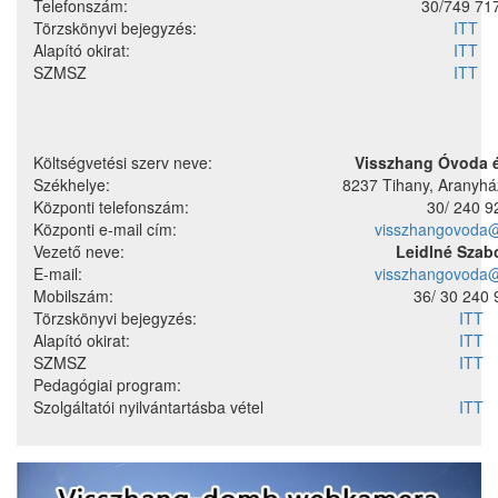
Telefonszám:
30/749 71
Törzskönyvi bejegyzés:
ITT
Alapító okirat:
ITT
SZMSZ
ITT
Költségvetési szerv neve:
Visszhang Óvoda 
Székhelye:
8237 Tihany, Aranyház
Központi telefonszám:
30/ 240 9
Központi e-mail cím:
visszhangovoda@
Vezető neve:
Leidlné Szab
E-mail:
visszhangovoda@
Mobilszám:
36/ 30 240 
Törzskönyvi bejegyzés:
ITT
Alapító okirat:
ITT
SZMSZ
ITT
Pedagógiai program:
Szolgáltatói nyilvántartásba vétel
ITT