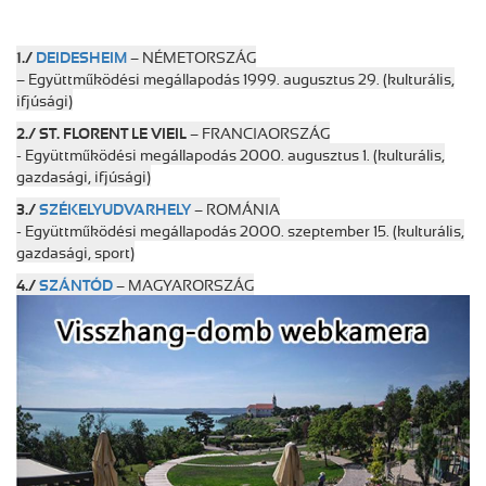
1./
DEIDESHEIM
– NÉMETORSZÁG
– Együttműködési megállapodás 1999. augusztus 29. (kulturális,
ifjúsági)
2./ ST. FLORENT LE VIEIL
– FRANCIAORSZÁG
- Együttműködési megállapodás 2000. augusztus 1. (kulturális,
gazdasági, ifjúsági)
3./
SZÉKELYUDVARHELY
– ROMÁNIA
- Együttműködési megállapodás 2000. szeptember 15. (kulturális,
gazdasági, sport)
4./
SZÁNTÓD
– MAGYARORSZÁG