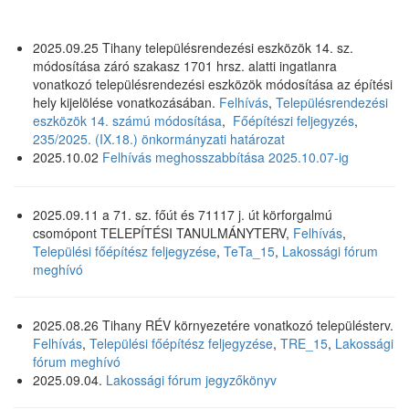
2025.09.25 Tihany településrendezési eszközök 14. sz.
módosítása záró szakasz 1701 hrsz. alatti ingatlanra
vonatkozó településrendezési eszközök módosítása az építési
hely kijelölése vonatkozásában.
Felhívás
,
Településrendezési
eszközök 14. számú módosítása
,
Főépítészi feljegyzés
,
235/2025. (IX.18.) önkormányzati határozat
2025.10.02
Felhívás meghosszabbítása 2025.10.07-ig
2025.09.11 a 71. sz. főút és 71117 j. út körforgalmú
csomópont TELEPÍTÉSI TANULMÁNYTERV,
Felhívás
,
Települési főépítész feljegyzése
,
TeTa_15
,
Lakossági fórum
meghívó
2025.08.26 Tihany RÉV környezetére vonatkozó településterv.
Felhívás
,
Települési főépítész feljegyzése
,
TRE_15
,
Lakossági
fórum meghívó
2025.09.04.
Lakossági fórum jegyzőkönyv