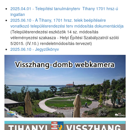
2025.04.01 - Telepítési tanulmányterv Tihany 1701 hrsz-ú
ingatlan
2025.06.10 - A Tihany, 1701 hrsz. telek beépítésére
vonatkozó településrendezési terv módosítás dokumentációja
(Településrendezési eszközök 14 sz. módosítás
véleményezési szakasza - Helyi Építési Szabályzatról szóló
5/2015. (IV.10.) rendeletmódosítás-tervezet)
2025.06.10 - Jegyzőkönyv