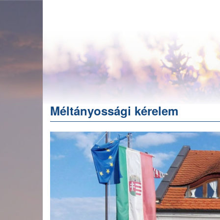
Ugrás
a
tartalomra
Méltányossági kérelem