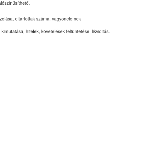
alószínűsíthető.
zolása, eltartottak száma, vagyonelemek
mutatása, hitelek, követelések feltüntetése, likviditás.