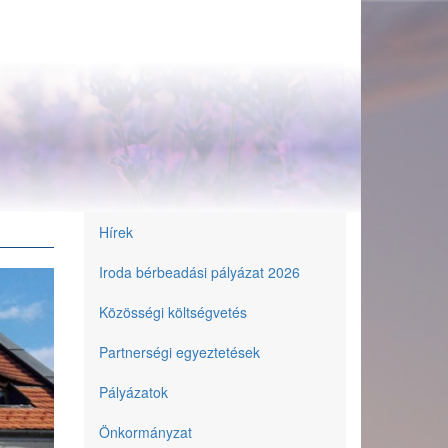
Hírek
Önkormányzat
Iroda bérbeadási pályázat 2026
Közösségi költségvetés
Partnerségi egyeztetések
Pályázatok
Önkormányzat