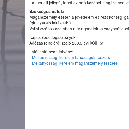
- átmeneti jellegű, tehát az adó későbbi megfizetése v
Szükséges iratok:
Magánszemély esetén a jövedelem és rezsiköltség iga
(gk.,nyaraló,lakás stb.)
Vállalkozások esetében mérlegadatok, a vagyonállapot ki
Kapcsolódó jogszabályok:
Adózás rendjéről szóló 2003. évi XCII. tv.
Letölthető nyomtatvány:
-
Méltányossági kérelem társaságok részére
-
Méltányossági kérelem magánszemély részére