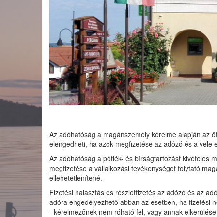
Az adóhatóság a magánszemély kérelme alapján az őt te
elengedheti, ha azok megfizetése az adózó és a vele e
Az adóhatóság a pótlék- és bírságtartozást kivételes 
megfizetése a vállalkozási tevékenységet folytató ma
ellehetetlenítené.
Fizetési halasztás és részletfizetés az adózó és az ad
adóra engedélyezhető abban az esetben, ha fizetési 
- kérelmezőnek nem róható fel, vagy annak elkerülése 