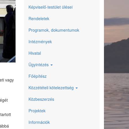
Képviselő-testület ülései
Rendeletek
Programok, dokumentumok
Intézmények
Hivatal
Ügyintézés
Főépítész
eti vagy
Közzétételi kötelezettség
Közbeszerzés
ségét
Projektek
artott
Információk
vábbá