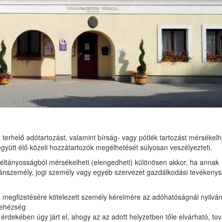
rhelő adótartozást, valamint bírság- vagy pótlék tartozást mérsékelh
gyütt élő közeli hozzátartozók megélhetését súlyosan veszélyezteti.
méltányosságból mérsékelheti (elengedheti) különösen akkor, ha annak
gánszemély, jogi személy vagy egyéb szervezet gazdálkodási tevékeny
ó megfizetésére kötelezett személy kérelmére az adóhatóságnál nyilvánt
nehézség
érdekében úgy járt el, ahogy az az adott helyzetben tőle elvárható, to