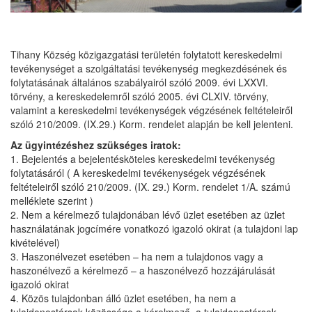
Tihany Község közigazgatási területén folytatott kereskedelmi
tevékenységet a szolgáltatási tevékenység megkezdésének és
folytatásának általános szabályairól szóló 2009. évi LXXVI.
törvény, a kereskedelemről szóló 2005. évi CLXIV. törvény,
valamint a kereskedelmi tevékenységek végzésének feltételeiről
szóló 210/2009. (IX.29.) Korm. rendelet alapján be kell jelenteni.
Az ügyintézéshez szükséges iratok:
1. Bejelentés a bejelentésköteles kereskedelmi tevékenység
folytatásáról ( A kereskedelmi tevékenységek végzésének
feltételeiről szóló 210/2009. (IX. 29.) Korm. rendelet 1/A. számú
melléklete szerint )
2. Nem a kérelmező tulajdonában lévő üzlet esetében az üzlet
használatának jogcímére vonatkozó igazoló okirat (a tulajdoni lap
kivételével)
3. Haszonélvezet esetében – ha nem a tulajdonos vagy a
haszonélvező a kérelmező – a haszonélvező hozzájárulását
igazoló okirat
4. Közös tulajdonban álló üzlet esetében, ha nem a
tulajdonostársak közössége a kérelmező, a tulajdonostársak