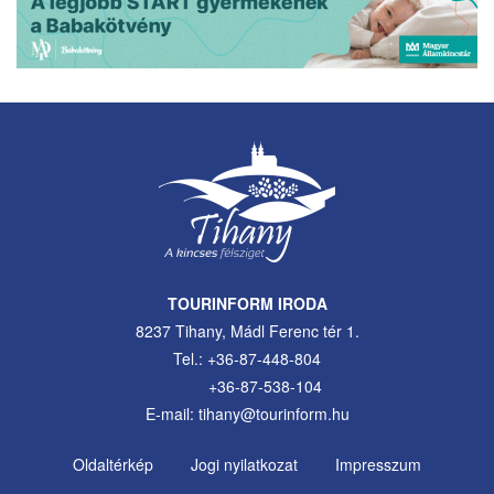
TOURINFORM IRODA
8237 Tihany, Mádl Ferenc tér 1.
Tel.: +36-87-448-804
+36-87-538-104
E-mail: tihany@tourinform.hu
Oldaltérkép
Jogi nyilatkozat
Impresszum
Footer